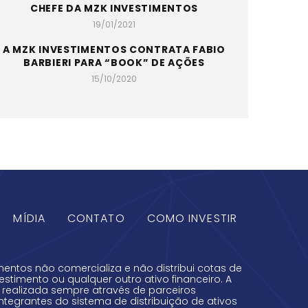
CHEFE DA MZK INVESTIMENTOS
19/01/2021
A MZK INVESTIMENTOS CONTRATA FABIO
BARBIERI PARA “BOOK” DE AÇÕES
15/10/2020
MÍDIA
CONTATO
COMO INVESTIR
mentos não comercializa e não distribui cotas de
estimento ou qualquer outro ativo financeiro. A
é realizada sempre através de parceiros
integrantes do sistema de distribuição de ativos