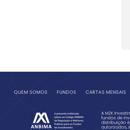
QUEM SOMOS
FUNDOS
CARTAS MENSAIS
A MZK Investi
fundos de inv
distribuição 
autorizados, 